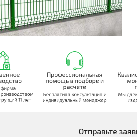
венное
Профессиональная
Квали
водство
помощь в подборе и
мо
расчете
 фирма
производством
Бесплатная консультация и
Мы даем
рукций 11 лет
индивидуальный менеджер
изд
Отправьте заяв